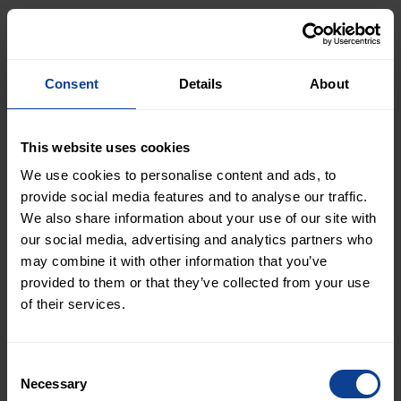
XPartners Group levererade ett stabilt tredje kvartal
med god tillväxt och förbättrat resultat.
Nettoomsättningen ökade med 147 procent jämfört
Consent
Details
About
med föregående år och uppgick till 747 MSEK. EBITA
inklusive jämförelsestörande poster ökade till 69
MSEK, motsvarande en marginal om 9,2 procent
This website uses cookies
samtidigt som EBITA exklusive jämförelsestörande
We use cookies to personalise content and ads, to
poster ökade till 105 MSEK, motsvarande en
provide social media features and to analyse our traffic.
marginal om 14,1 procent.
We also share information about your use of our site with
our social media, advertising and analytics partners who
may combine it with other information that you’ve
Finansiell utveckling
provided to them or that they’ve collected from your use
Marknaden uppvisar fortsatt en blandad utveckling,
of their services.
med variationer mellan olika kompetensområden
och geografiska regioner. Sverige utvecklas stabilt
med god efterfrågan och sunda marginaler. Även
Consent
Necessary
Selection
Norge levererar starka resultat och vi ser goda