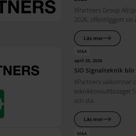
XPartners Group AB (pu
2026, offentliggjort s
Läs mer
M&A
april 20, 2026
SiO Signalteknik blir
XPartners välkomnar d
teknikkonsultbolaget Si
och stä…
Läs mer
M&A