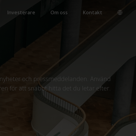
Investerare
Om oss
Kontakt
ra nyheter och pressmeddelanden. Använd
ren för att snabbt hitta det du letar efter.