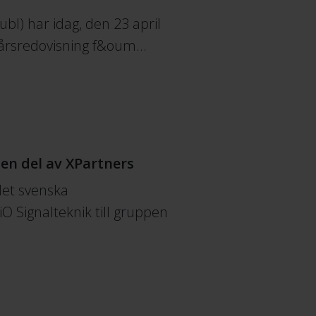
bl) har idag, den 23 april
in årsredovisning f&oum…
 en del av XPartners
et svenska
O Signalteknik till gruppen