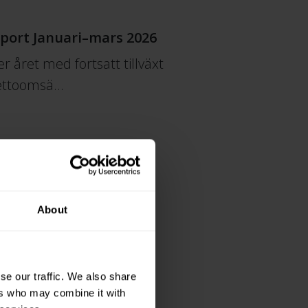
pport Januari–mars 2026
 året med fortsatt tillväxt
Nettoomsä…
About
rtners ansluter till
 på sin satsning i
se our traffic. We also share
lkomnar Flux Partners …
ers who may combine it with