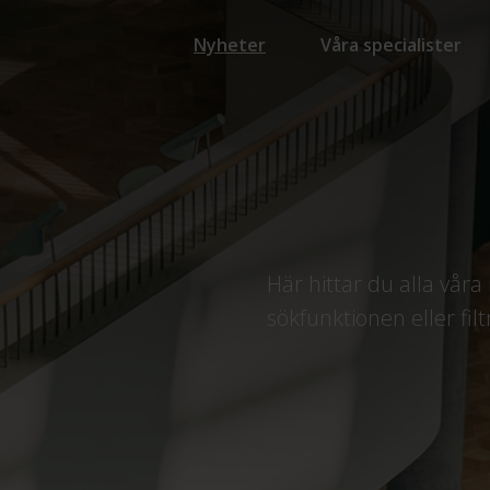
Nyheter
Våra specialister
Här hittar du alla vå
sökfunktionen eller filt