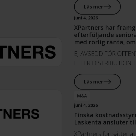
Läs mer
juni 4, 2026
XPartners har framg
efterföljande senior
med rörlig ränta, o
EJ AVSEDD FÖR OFFE
ELLER DISTRIBUTION, 
Läs mer
M&A
juni 4, 2026
Finska kostnadsstyr
Laskenta ansluter ti
XPartners fortsätter at