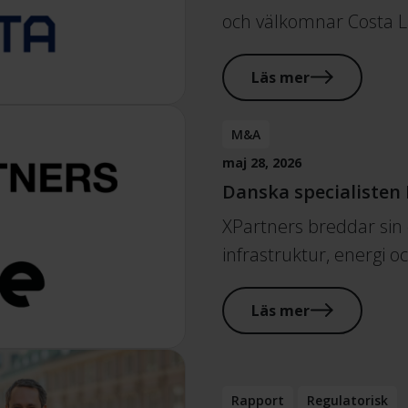
och välkomnar Costa La
Läs mer
M&A
maj 28, 2026
Danska specialisten 
XPartners breddar sin
infrastruktur, energi o
Läs mer
Rapport
Regulatorisk