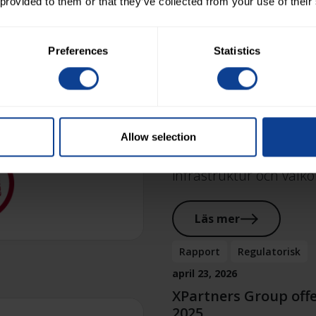
 provided to them or that they’ve collected from your use of their
Läs mer
Preferences
Statistics
M&A
maj 4, 2026
Danska hamnkonsulte
XPartners
Allow selection
XPartners utökar sin 
infrastruktur och välk
Läs mer
Rapport
Regulatorisk
april 23, 2026
XPartners Group offe
2025