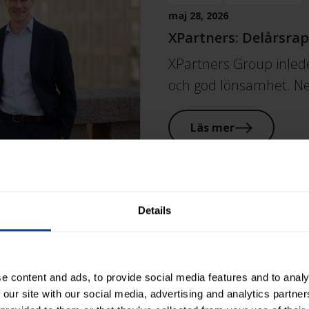
maj 28, 2026
XPartners: Delårsra
XPartners Group inleder
och god lönsamhet. 
Läs mer
M&A
maj 12, 2026
Details
Nederländska Flux Pa
XPartners
XPartners bygger vidare
e content and ads, to provide social media features and to analy
Nederländerna och vä
 our site with our social media, advertising and analytics partn