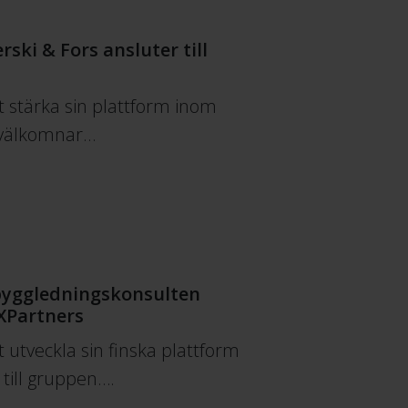
ski & Fors ansluter till
t stärka sin plattform inom
 välkomnar…
 byggledningskonsulten
 XPartners
t utveckla sin finska plattform
till gruppen….