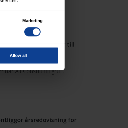
 services.
Marketing
n A1 Consult ansluter till
Allow all
danska plattform inom
omnar A1 Consult till gru…
ntliggör årsredovisning för