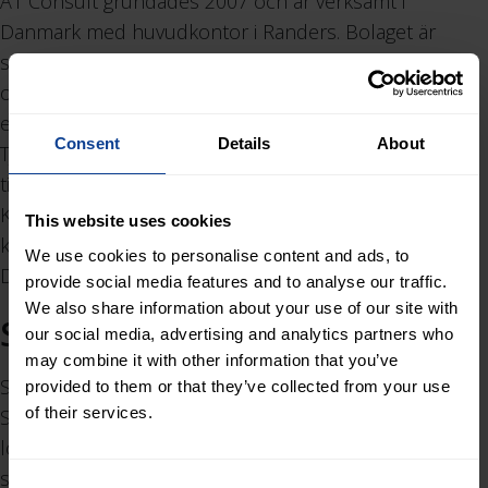
A1 Consult grundades 2007 och är verksamt i
Danmark med huvudkontor i Randers. Bolaget är
specialiserat på hamn- och vattenbygnad, kustskydd
och klimatanpassning, kompletterat av ett bredare
erbjudande inom infrastruktur och VA-teknik.
Consent
Details
About
Tjänsterna omfattar förstudier, projektering,
tillståndshantering, byggledning och driftuppföljning.
Kunderna utgörs främst av offentliga myndigheter,
This website uses cookies
kommuner, industrihamnar och entreprenörer i
We use cookies to personalise content and ads, to
Danmark.
provide social media features and to analyse our traffic.
We also share information about your use of our site with
SiO Signalteknik
our social media, advertising and analytics partners who
may combine it with other information that you’ve
SiO Signalteknik grundades 2011 och är verksamt i
provided to them or that they’ve collected from your use
of their services.
Sverige med huvudkontor i Hedemora samt
lokalkontor i Borlänge och Göteborg. Bolaget är
specialiserat på signalteknik och trafikstyrning inom
Consent