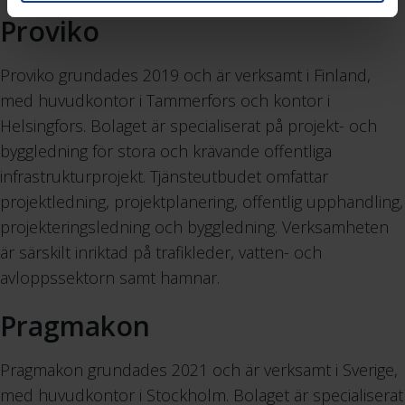
Proviko
Proviko grundades 2019 och är verksamt i Finland,
med huvudkontor i Tammerfors och kontor i
Helsingfors. Bolaget är specialiserat på projekt- och
byggledning för stora och krävande offentliga
infrastrukturprojekt. Tjänsteutbudet omfattar
projektledning, projektplanering, offentlig upphandling,
projekteringsledning och byggledning. Verksamheten
är särskilt inriktad på trafikleder, vatten- och
avloppssektorn samt hamnar.
Pragmakon
Pragmakon grundades 2021 och är verksamt i Sverige,
med huvudkontor i Stockholm. Bolaget är specialiserat