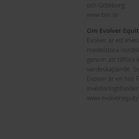
och Göteborg.
www.bsv.se
Om Evolver Equi
Evolver är ett inve
medelstora nordiska
genom att tillföra 
värdeskapande. Sed
Evolver är en hos F
investeringsfonder
www.evolverequit