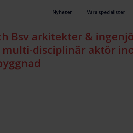
Nyheter
Våra specialister
ch Bsv arkitekter & ingenj
 multi-disciplinär aktör in
byggnad