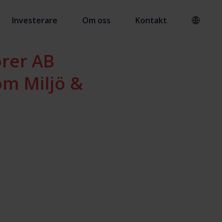
Investerare
Om oss
Kontakt
örer AB
om Miljö &