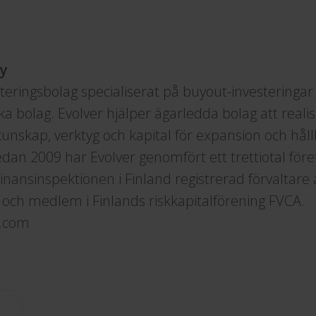
ty
steringsbolag specialiserat på buyout-investeringar
 bolag. Evolver hjälper ägarledda bolag att realis
kunskap, verktyg och kapital för expansion och håll
an 2009 har Evolver genomfört ett trettiotal före
inansinspektionen i Finland registrerad förvaltare 
 och medlem i Finlands riskkapitalförening FVCA.
y.com