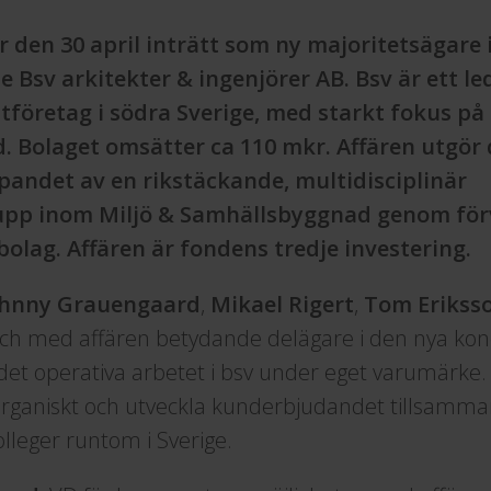
r den 30 april inträtt som ny majoritetsägare 
Bsv arkitekter & ingenjörer AB. Bsv är ett le
tföretag i södra Sverige, med starkt fokus på 
 Bolaget omsätter ca 110 mkr. Affären utgör 
pandet av en rikstäckande, multidisciplinär
upp inom Miljö & Samhällsbyggnad genom förv
olag. Affären är fondens tredje investering.
ohnny Grauengaard
,
Mikael Rigert
,
Tom Erikss
i och med affären betydande delägare i den nya ko
a det operativa arbetet i bsv under eget varumärke.
a organiskt och utveckla kunderbjudandet tillsam
leger runtom i Sverige.