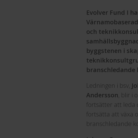
Evolver Fund I ha
Värnamobaserade 
och teknikkonsul
samhällsbyggnad.
byggstenen i ska
teknikkonsultgr
branschledande b
Ledningen i bsv,
J
Andersson
, blir 
fortsätter att led
fortsätta att väx
branschledande kol