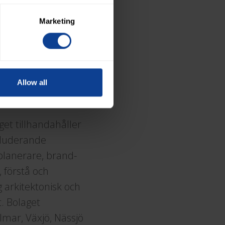
bart samhälle”,
Marketing
Allow all
get tillhandahåller
kluderande
 planerare, brand-
 förstå och
 arkitektonisk och
t. Bolaget
lmar, Växjö, Nässjö