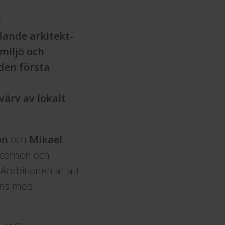
i
dande arkitekt-
miljö och
den första
ärv av lokalt
on
och
Mikael
ncernen och
 Ambitionen är att
mans med