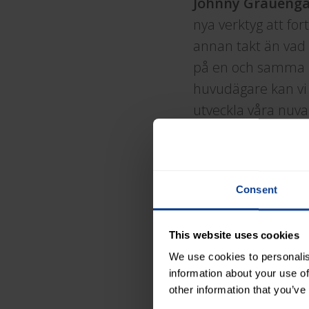
Johnny Graueng
nya verktyg att for
annan takt än vad 
på en och samma 
huvudägare kan vi 
utveckla våra nuv
den svenska markn
”Evolver ser fram 
verksamheten både 
Consent
kompetensbredd oc
plattform för fort
bolagsgrupp där l
This website uses cookies
liten och effektiv 
We use cookies to personalis
information about your use of
egna varumärken m
other information that you’ve
domänkunskaper för