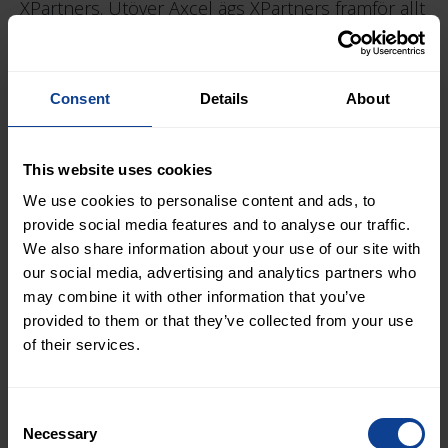
XPartners. Utöver Axcel ägs XPartners framför allt
av tidigare delägare till de respektive bolagen.
www.xpartners.se
Consent
Details
About
This website uses cookies
We use cookies to personalise content and ads, to
provide social media features and to analyse our traffic.
We also share information about your use of our site with
our social media, advertising and analytics partners who
may combine it with other information that you’ve
provided to them or that they’ve collected from your use
of their services.
File
Pressmeddelande SV
Consent
PDF
Necessary
Selection