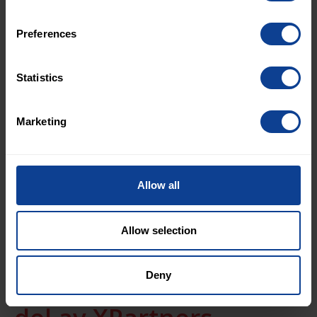
Preferences
Statistics
Marketing
Allow all
Press release EN PDF
Allow selection
NT Consulting blir en
Deny