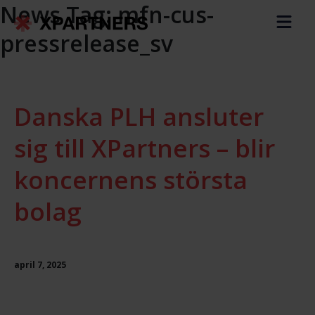
News Tag:
mfn-cus-
pressrelease_sv
Danska PLH ansluter
sig till XPartners – blir
koncernens största
bolag
april 7, 2025